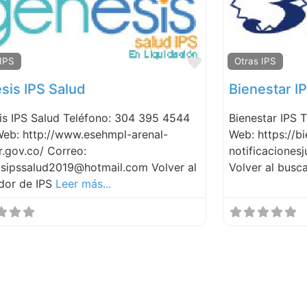
Favorite
 IPS
Otras IPS
sis IPS Salud
Bienestar I
is IPS Salud Teléfono: 304 395 4544
Bienestar IPS 
Web: http://www.esehmpl-arenal-
Web: https://b
r.gov.co/ Correo:
notificaciones
isipssalud2019@hotmail.com Volver al
Volver al busc
dor de IPS
Leer más...