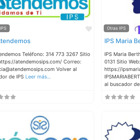
Favorite
 IPS
Otras IPS
Atendemos
IPS Maria B
tendemos Teléfono: 314 773 3267 Sitio
IPS Maria Bert
https://atendemosips.com/ Correo:
0131 Sitio Web
cia@atendemosips.com Volver al
https://ipsmar
dor de IPS
Leer más...
IPSMARIABER
al buscador de