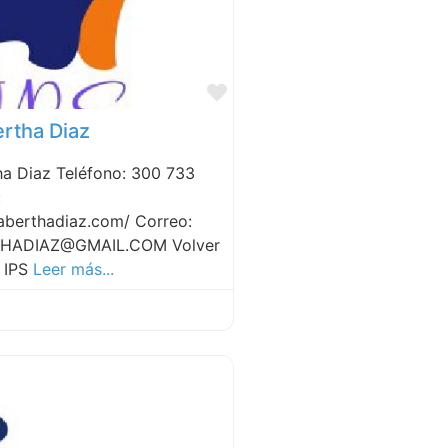
Favorite
ertha Diaz
ha Diaz Teléfono: 300 733
:
iaberthadiaz.com/ Correo:
THADIAZ@GMAIL.COM Volver
 IPS
Leer más...