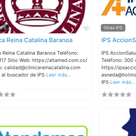
Favorite
 IPS
Otras IPS
ica Reina Catalina Baranoa
IPS AccionS
a Reina Catalina Baranoa Teléfono:
IPS AccionSalu
17 Sitio Web: https://altamed.com.co/
Teléfono: 300 
: calidad@clinicareinacatalina.com
https://ipsacc
r al buscador de IPS
Leer más...
asneda@hotmai
IPS
Leer más...