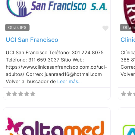
Favorite
Otras IPS
Otras
UCI San Francisco
Clín
UCI San Francisco Teléfono: 301 224 8075
Clínic
Teléfono: 311 659 3037 Sitio Web:
385 81
https://www.clinicasanfrancisco.com.co/uci-
Correo
adultos/ Correo: juanraad16@hotmail.com
Volve
Volver al buscador de
Leer más...