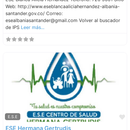
Web: http://www.eseblancaaliciahernandez-albania-
santander.gov.co/ Correo:
esealbaniasantander@gmail.com Volver al buscador
de IPS
Leer más...
F
E.S.E
ESE Hermana Gertrudis