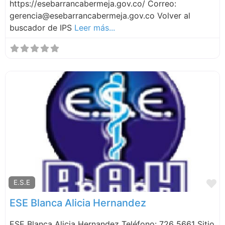
https://esebarrancabermeja.gov.co/ Correo:
gerencia@esebarrancabermeja.gov.co Volver al
buscador de IPS
Leer más...
F
E.S.E
ESE Blanca Alicia Hernandez
ESE Blanca Alicia Hernandez Teléfono: 726 5661 Sitio