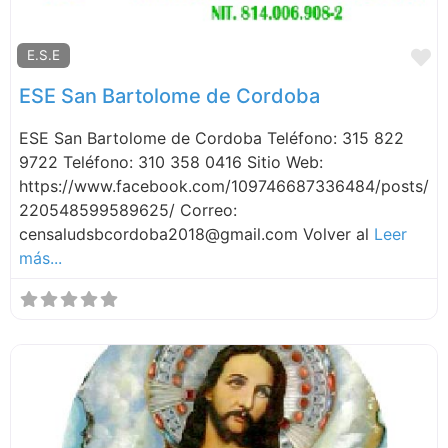
F
E.S.E
ESE San Bartolome de Cordoba
ESE San Bartolome de Cordoba Teléfono: 315 822
9722 Teléfono: 310 358 0416 Sitio Web:
https://www.facebook.com/109746687336484/posts/
220548599589625/ Correo:
censaludsbcordoba2018@gmail.com Volver al
Leer
más...