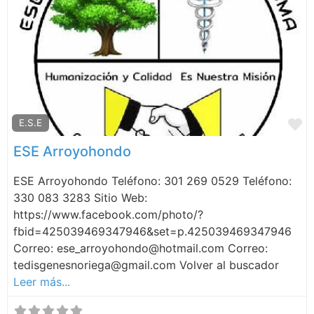
F
E.S.E
ESE Arroyohondo
ESE Arroyohondo Teléfono: 301 269 0529 Teléfono:
330 083 3283 Sitio Web:
https://www.facebook.com/photo/?
fbid=425039469347946&set=p.425039469347946
Correo: ese_arroyohondo@hotmail.com Correo:
tedisgenesnoriega@gmail.com Volver al buscador
Leer más...