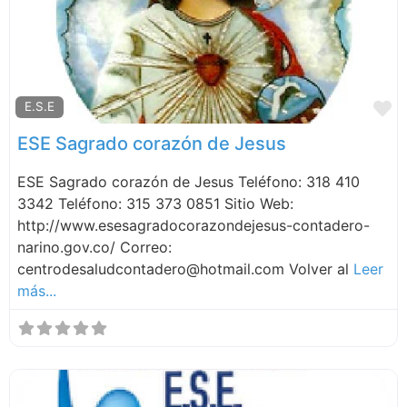
F
E.S.E
ESE Sagrado corazón de Jesus
ESE Sagrado corazón de Jesus Teléfono: 318 410
3342 Teléfono: 315 373 0851 Sitio Web:
http://www.esesagradocorazondejesus-contadero-
narino.gov.co/ Correo:
centrodesaludcontadero@hotmail.com Volver al
Leer
más...