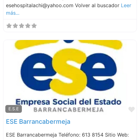
esehospitalachi@yahoo.com Volver al buscador
Leer
más...
F
E.S.E
ESE Barrancabermeja
ESE Barrancabermeja Teléfono: 613 8154 Sitio Web: