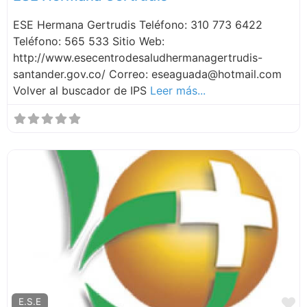
ESE Hermana Gertrudis Teléfono: 310 773 6422
Teléfono: 565 533 Sitio Web:
http://www.esecentrodesaludhermanagertrudis-
santander.gov.co/ Correo: eseaguada@hotmail.com
Volver al buscador de IPS
Leer más...
F
E.S.E