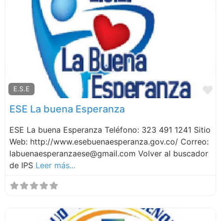
F
E.S.E
ESE La buena Esperanza
ESE La buena Esperanza Teléfono: 323 491 1241 Sitio
Web: http://www.esebuenaesperanza.gov.co/ Correo:
labuenaesperanzaese@gmail.com Volver al buscador
de IPS
Leer más...