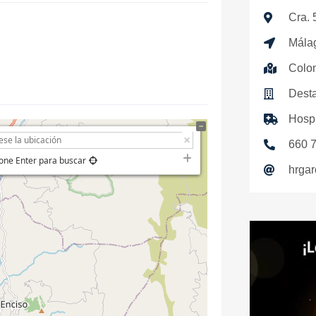
Cra. 
Mála
Colo
Desta
Hospi
660 
one Enter para buscar
hrgar