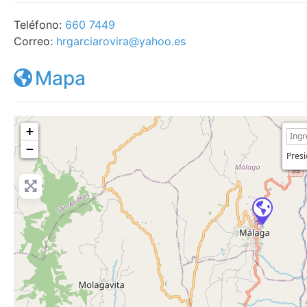
Teléfono:
660 7449
Correo:
hrgarciarovira@yahoo.es
Mapa
+
−
Presi