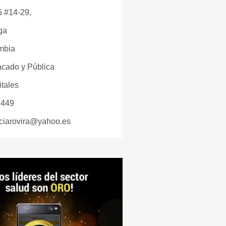
5 #14-29,
ga
mbia
cado y Pública
tales
7449
ciarovira@yahoo.es