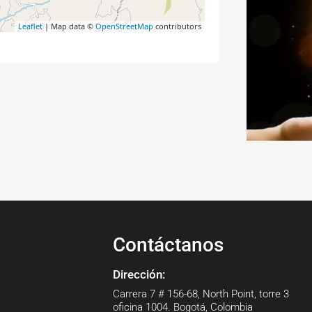
Leaflet
| Map data ©
OpenStreetMap
contributors
Contáctanos
Dirección:
Carrera 7 # 156-68, North Point, torre 3
oficina 1004. Bogotá, Colombia