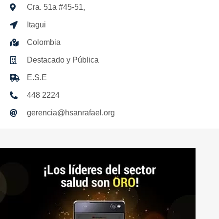
Cra. 51a #45-51,
Itagui
Colombia
Destacado y Pública
E.S.E
448 2224
gerencia@hsanrafael.org