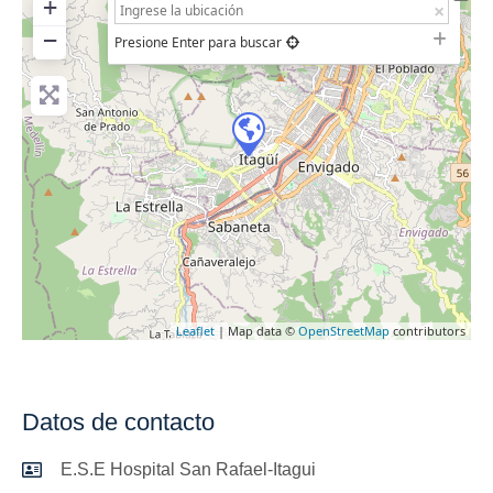
+
−
Presione Enter para buscar
Leaflet
| Map data ©
OpenStreetMap
contributors
Datos de contacto
E.S.E Hospital San Rafael-Itagui