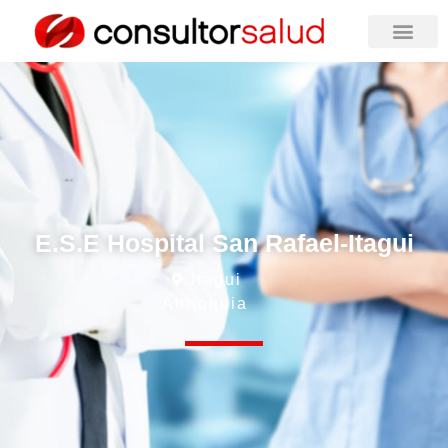
E.S.E Hospital San Rafael-Itagui
Itagui
Antioquia