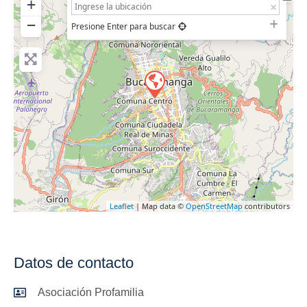
+
−
Presione Enter para buscar
Leaflet
| Map data ©
OpenStreetMap
contributors
Datos de contacto
Asociación Profamilia