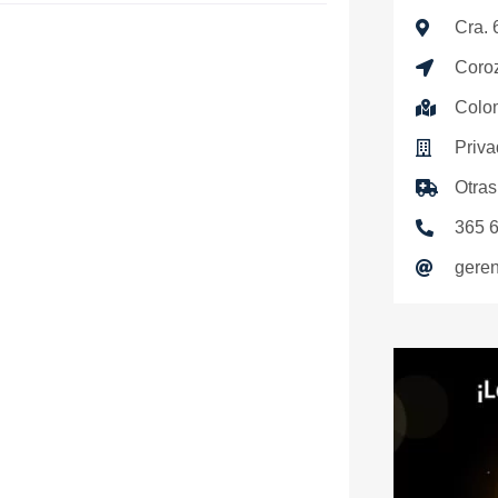
Cra.
Coro
Colo
Priv
Otras
365 
gere