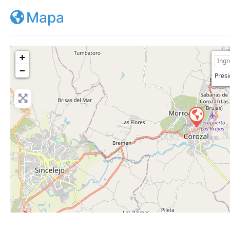
Mapa
+
−
Presi