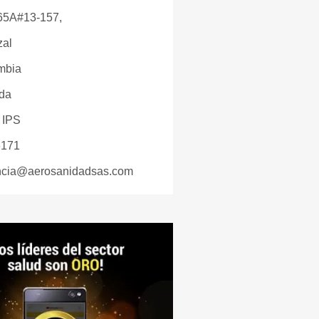
 65A#13-157,
zal
mbia
ada
 IPS
6171
ncia@aerosanidadsas.com